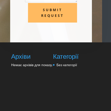
SUBMIT
REQUEST
Архіви
Категорії
Немає архівів для показу.
Без категорії